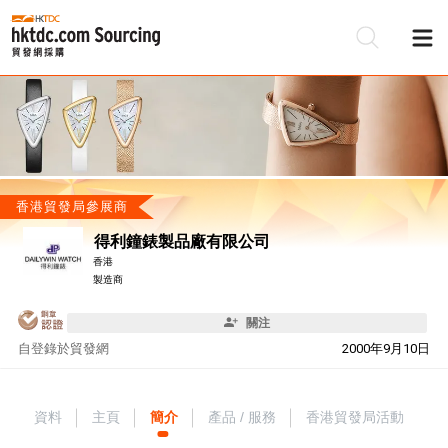
香港貿發局參展商
得利鐘錶製品廠有限公司
香港
製造商
關注
自
登錄於貿發網
2000年9月10日
資料
主頁
簡介
產品 / 服務
香港貿發局活動