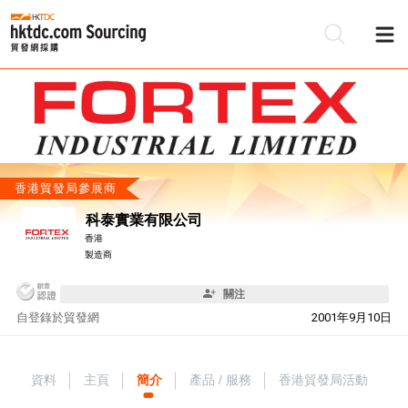
香港貿發局參展商
科泰實業有限公司
香港
製造商
關注
自
登錄於貿發網
2001年9月10日
資料
主頁
簡介
產品 / 服務
香港貿發局活動