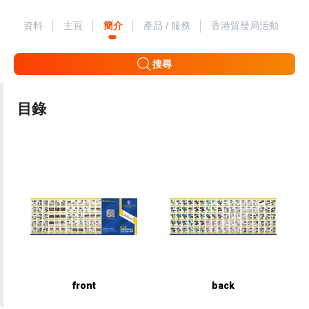
資料
主頁
簡介
產品 / 服務
香港貿發局活動
搜尋
目錄
front
back