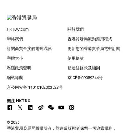
HKTDC.com
關於我們
聯絡我們
香港貿發局流動應用程式
訂閱商貿全接觸電郵通訊
更新您的香港貿發局電郵訂閱
字體大小
使用條款
私隱政策聲明
超連結條款及細則
網站導航
京ICP备09059244号
京公网安备 11010102003523号
關注 HKTDC
© 2026
香港貿易發展局版權所有，對違反版權者保留一切追索權利 。