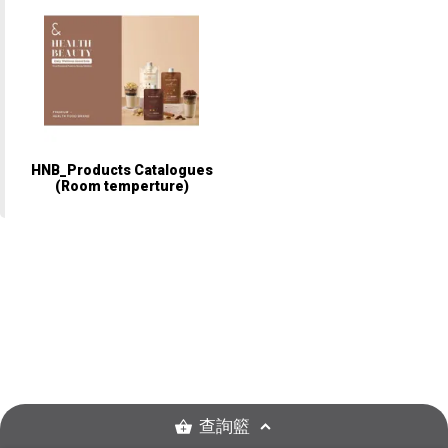
HNB_Products Catalogues
(Room temperture)
查詢籃