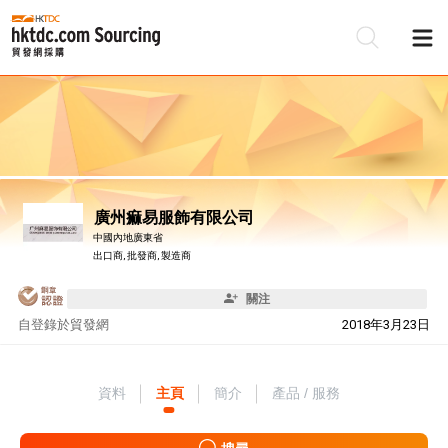
廣州痲易服飾有限公司
中國內地廣東省
出口商, 批發商, 製造商
關注
自
登錄於貿發網
2018年3月23日
資料
主頁
簡介
產品 / 服務