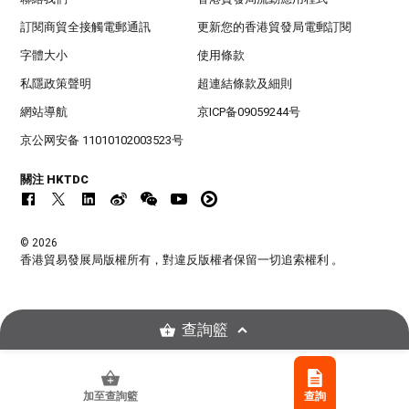
訂閱商貿全接觸電郵通訊
更新您的香港貿發局電郵訂閱
字體大小
使用條款
私隱政策聲明
超連結條款及細則
網站導航
京ICP备09059244号
京公网安备 11010102003523号
關注 HKTDC
© 2026
香港貿易發展局版權所有，對違反版權者保留一切追索權利 。
查詢籃
加至查詢籃
查詢