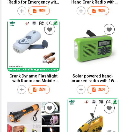
Radio for Emergency with
Hand Crank Radio with
AM/FM
display screen LED
查詢
查詢
Flashlight AM/FM Portable
Weather Radio with USB
Charged Solar Radio
Emergency
Crank Dynamo Flashlight
Solar powered hand-
with Radio and Mobile
cranked radio with 1W
Phone Charger
Flashlight
查詢
查詢