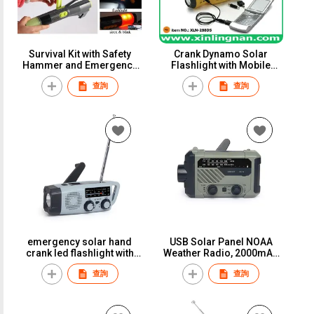
Survival Kit with Safety
Crank Dynamo Solar
Hammer and Emergency
Flashlight with Mobile
Lighting
Phone Charger and AM &
查詢
查詢
FM Radio
emergency solar hand
USB Solar Panel NOAA
crank led flashlight with
Weather Radio, 2000mAh
USB portable radio am fm
Portable Power Bank AM
查詢
查詢
Weather Radio