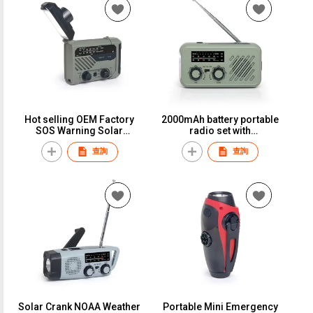
Hot selling OEM Factory
2000mAh battery portable
SOS Warning Solar
radio set with
Emergency Weather Radio
rechargeable flashlight
查詢
查詢
Crank Generator
Solar Crank NOAA Weather
Portable Mini Emergency