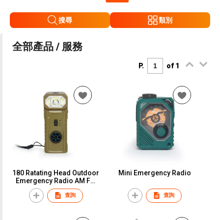
搜尋
類別
全部產品 / 服務
P.
of 1
180 Ratating Head Outdoor
Mini Emergency Radio
Emergency Radio AM FM
Solar Dynamo Hand Crank
查詢
查詢
Portable Radio With
Flashlight Magnetic