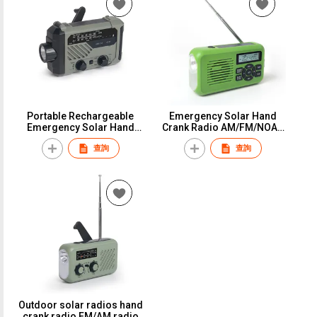
Portable Rechargeable
Emergency Solar Hand
Emergency Solar Hand
Crank Radio AM/FM/NOAA
Crank Radio WB/NOAA with
Alert Survival Portable
查詢
查詢
Phone Charger
Radio
Outdoor solar radios hand
crank radio FM/AM radio