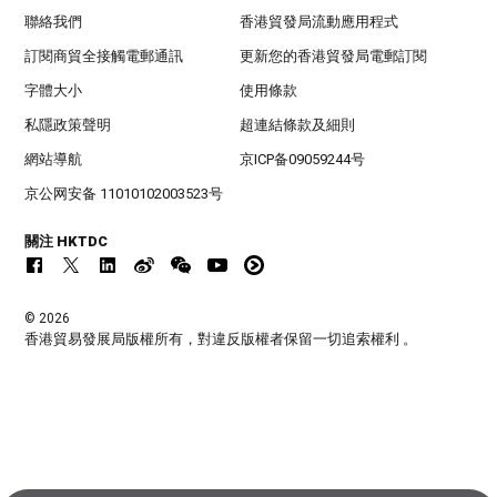
聯絡我們
香港貿發局流動應用程式
訂閱商貿全接觸電郵通訊
更新您的香港貿發局電郵訂閱
字體大小
使用條款
私隱政策聲明
超連結條款及細則
網站導航
京ICP备09059244号
京公网安备 11010102003523号
關注 HKTDC
© 2026
香港貿易發展局版權所有，對違反版權者保留一切追索權利 。