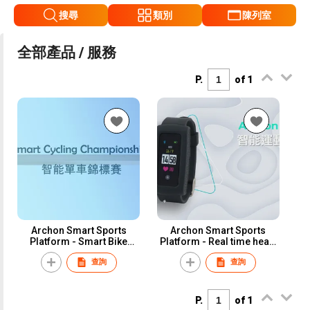
搜尋
類別
陳列室
全部產品 / 服務
P.
of 1
Archon Smart Sports
Archon Smart Sports
Platform - Smart Bike
Platform - Real time heart
Competition
rate tracking and TV
查詢
查詢
display system
P.
of 1