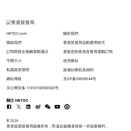
HKTDC.com
關於我們
聯絡我們
香港貿發局流動應用程式
訂閱商貿全接觸電郵通訊
更新您的香港貿發局電郵訂閱
字體大小
使用條款
私隱政策聲明
超連結條款及細則
網站導航
京ICP备09059244号
京公网安备 11010102003523号
關注 HKTDC
© 2026
香港貿易發展局版權所有，對違反版權者保留一切追索權利 。