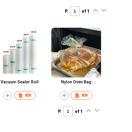
P.
of 1
Vacuum Sealer Roll
Nylon Oven Bag
查詢
查詢
P.
of 1