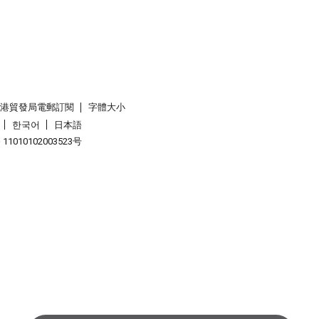
香港貿發局電郵訂閱
字體大小
한국어
日本語
1010102003523号