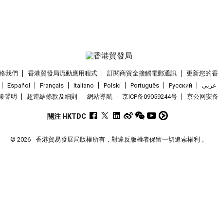
絡我們
香港貿發局流動應用程式
訂閱商貿全接觸電郵通訊
更新您的
Español
Français
Italiano
Polski
Português
Pусский
عربى
策聲明
超連結條款及細則
網站導航
京ICP备09059244号
京公网安备 1
關注 HKTDC
© 2026
香港貿易發展局版權所有，對違反版權者保留一切追索權利 。