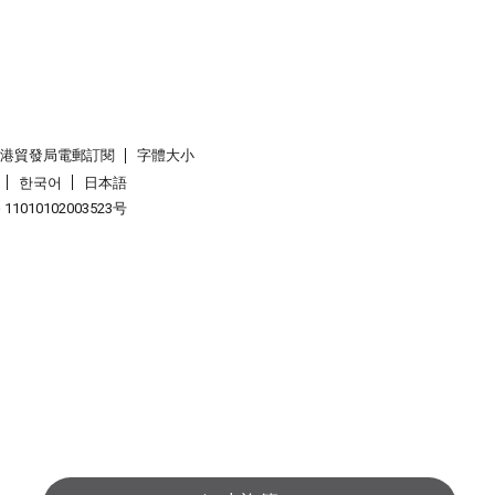
香港貿發局電郵訂閱
字體大小
한국어
日本語
1010102003523号