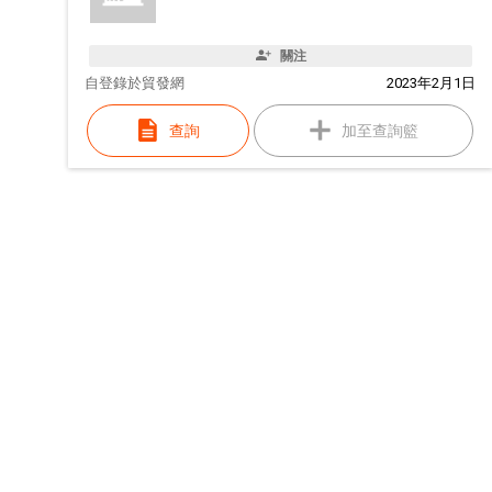
關注
自
登錄於貿發網
2023年2月1日
查詢
加至查詢籃