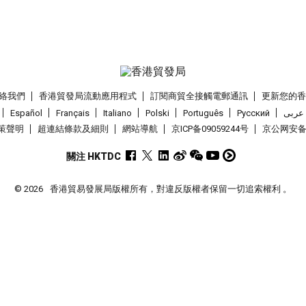
絡我們
香港貿發局流動應用程式
訂閱商貿全接觸電郵通訊
更新您的
Español
Français
Italiano
Polski
Português
Pусский
عربى
策聲明
超連結條款及細則
網站導航
京ICP备09059244号
京公网安备 1
關注 HKTDC
© 2026
香港貿易發展局版權所有，對違反版權者保留一切追索權利 。