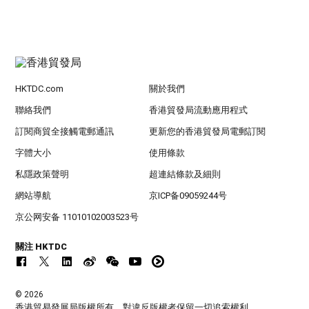
HKTDC.com
關於我們
聯絡我們
香港貿發局流動應用程式
訂閱商貿全接觸電郵通訊
更新您的香港貿發局電郵訂閱
字體大小
使用條款
私隱政策聲明
超連結條款及細則
網站導航
京ICP备09059244号
京公网安备 11010102003523号
關注 HKTDC
© 2026
香港貿易發展局版權所有，對違反版權者保留一切追索權利 。