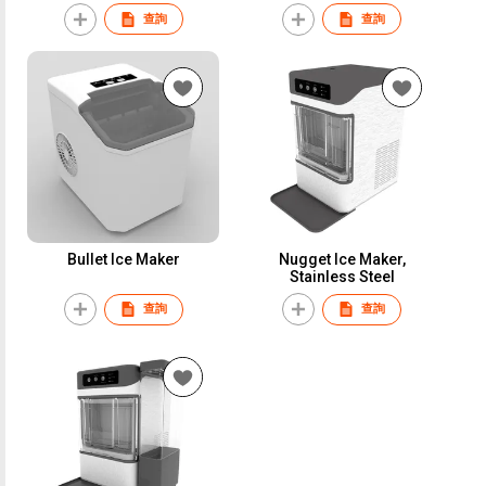
Bluetooth Speaker and LED
查詢
查詢
Lighting
Bullet Ice Maker
Nugget Ice Maker,
Stainless Steel
查詢
查詢