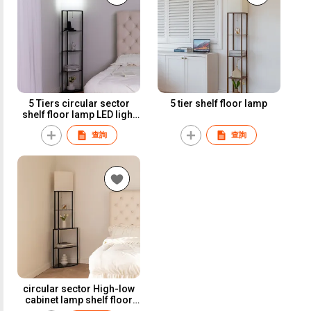
5 Tiers circular sector
5 tier shelf floor lamp
shelf floor lamp LED light
corner lamp
查詢
查詢
circular sector High-low
cabinet lamp shelf floor
lamp LED light