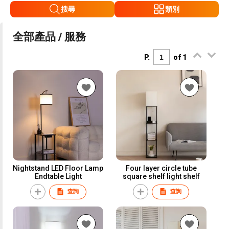
搜尋
類別
全部產品 / 服務
P.
of 1
Nightstand LED Floor Lamp
Four layer circle tube
Endtable Light
square shelf light shelf
查詢
查詢