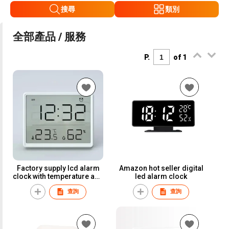
搜尋
類別
全部產品 / 服務
P.
of 1
Factory supply lcd alarm
Amazon hot seller digital
clock with temperature and
led alarm clock
humidity and magnet
查詢
查詢