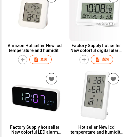
Amazon Hot seller New lcd
Factory Supply hot seller
temperature and humidity
New colorful digital alarm
clock with magnet
clock
查詢
查詢
Factory Supply hot seller
Hot seller New lcd
New colorful LED alarm
temperature and humidity
clock
clock