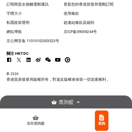
訂閱商貿全接觸電郵通訊
更新您的香港貿發局電郵訂閱
字體大小
使用條款
私隱政策聲明
超連結條款及細則
網站導航
京ICP备09059244号
京公网安备 11010102003523号
關注 HKTDC
© 2026
香港貿易發展局版權所有，對違反版權者保留一切追索權利 。
查詢籃
加至查詢籃
查詢