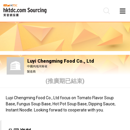
Luyi Chengming Food Co., Ltd
中國內地河南省
製造商
(推廣期已結束)
Luyi Chengming Food Co., Ltd focus on Tomato Flavor Soup
Base, Fungus Soup Base, Hot Pot Soup Base, Dipping Sauce,
Instant Noodle. Looking forwad to cooperate with you.