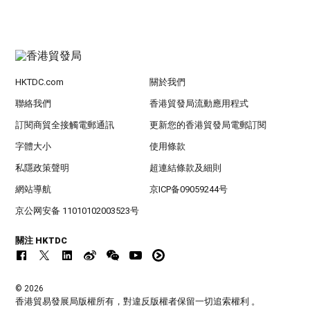
HKTDC.com
關於我們
聯絡我們
香港貿發局流動應用程式
訂閱商貿全接觸電郵通訊
更新您的香港貿發局電郵訂閱
字體大小
使用條款
私隱政策聲明
超連結條款及細則
網站導航
京ICP备09059244号
京公网安备 11010102003523号
關注 HKTDC
© 2026
香港貿易發展局版權所有，對違反版權者保留一切追索權利 。