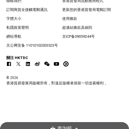
聯絡我們
香港貿發局流動應用程式
訂閱商貿全接觸電郵通訊
更新您的香港貿發局電郵訂閱
字體大小
使用條款
私隱政策聲明
超連結條款及細則
網站導航
京ICP备09059244号
京公网安备 11010102003523号
關注 HKTDC
© 2026
香港貿易發展局版權所有，對違反版權者保留一切追索權利 。
查詢籃