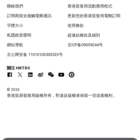
聯絡我們
香港貿發局流動應用程式
訂閱商貿全接觸電郵通訊
更新您的香港貿發局電郵訂閱
字體大小
使用條款
私隱政策聲明
超連結條款及細則
網站導航
京ICP备09059244号
京公网安备 11010102003523号
關注 HKTDC
© 2026
香港貿易發展局版權所有，對違反版權者保留一切追索權利 。