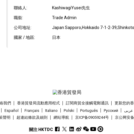
聯絡人:
KashiwagiYusei先生
職銜:
Trade Admin
公司地址:
Japan Sapporo,Hokkaido 7-1-2-39,Shinkotoni
國家 / 地區:
日本
絡我們
香港貿發局流動應用程式
訂閱商貿全接觸電郵通訊
更新您的
Español
Français
Italiano
Polski
Português
Pусский
عربى
策聲明
超連結條款及細則
網站導航
京ICP备09059244号
京公网安备 1
關注 HKTDC