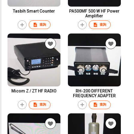
Tasbih Smart Counter
PA500MF 500 W HF Power
Amplifier
查詢
查詢
Micom Z / ZT HF RADIO
RH-200 DIFFERENT
FREQUENCY ADAPTER
查詢
查詢