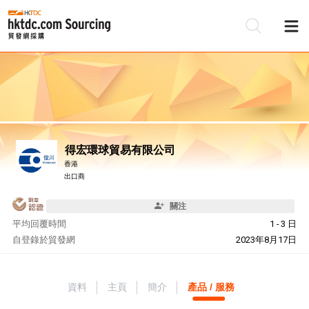
得宏環球貿易有限公司
香港
出口商
關注
平均回覆時間
1 - 3 日
自
登錄於貿發網
2023年8月17日
資料
主頁
簡介
產品 / 服務