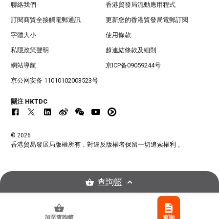
聯絡我們
香港貿發局流動應用程式
訂閱商貿全接觸電郵通訊
更新您的香港貿發局電郵訂閱
字體大小
使用條款
私隱政策聲明
超連結條款及細則
網站導航
京ICP备09059244号
京公网安备 11010102003523号
關注 HKTDC
© 2026
香港貿易發展局版權所有，對違反版權者保留一切追索權利 。
查詢籃
加至查詢籃
查詢