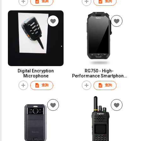
查詢
查詢
Digital Encryption
RG750 - High-
Microphone
Performance Smartphone
for MCX
查詢
查詢