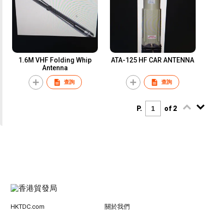
1.6M VHF Folding Whip
ATA-125 HF CAR ANTENNA
Antenna
查詢
查詢
P.
of 2
HKTDC.com
關於我們