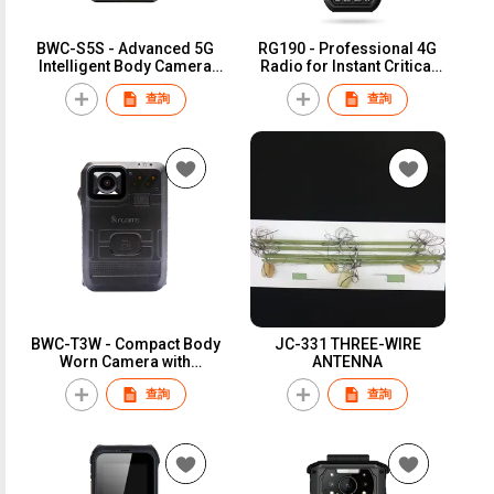
BWC-S5S - Advanced 5G
RG190 - Professional 4G
Intelligent Body Camera
Radio for Instant Critical
with Triple Cameras
Communication
查詢
查詢
BWC-T3W - Compact Body
JC-331 THREE-WIRE
Worn Camera with
ANTENNA
Extended Battery Life
查詢
查詢