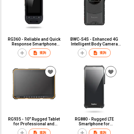
RG360 - Reliable and Quick
BWC-S4S - Enhanced 4G
Response Smartphone
Intelligent Body Camera
with PTT
with SOS Button
查詢
查詢
RG935 - 10" Rugged Tablet
RG880 - Rugged LTE
for Professional and
Smartphone for
Industrial
Multitasking and MCX
查詢
查詢
Communications