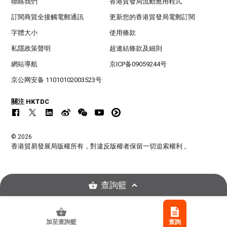
聯絡我們
香港貿發局流動應用程式
訂閱商貿全接觸電郵通訊
更新您的香港貿發局電郵訂閱
字體大小
使用條款
私隱政策聲明
超連結條款及細則
網站導航
京ICP备09059244号
京公网安备 11010102003523号
關注 HKTDC
© 2026
香港貿易發展局版權所有，對違反版權者保留一切追索權利 。
查詢籃
加至查詢籃
查詢