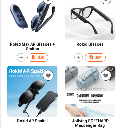
Rokid Max AR Glasses +
Rokid Glasses
Station
查詢
查詢
Rokid AR Spatial
Jollying SOFTHARD
Messenger Bag