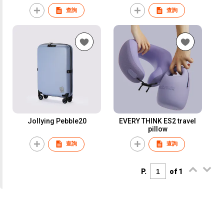
查詢
查詢
Jollying Pebble20
EVERY THINK ES2 travel
pillow
查詢
查詢
P.
of 1