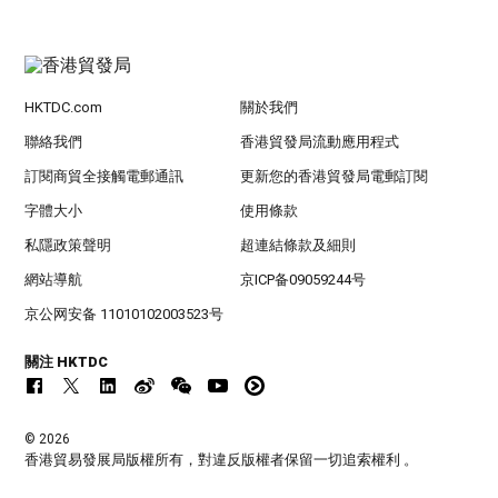
HKTDC.com
關於我們
聯絡我們
香港貿發局流動應用程式
訂閱商貿全接觸電郵通訊
更新您的香港貿發局電郵訂閱
字體大小
使用條款
私隱政策聲明
超連結條款及細則
網站導航
京ICP备09059244号
京公网安备 11010102003523号
關注 HKTDC
© 2026
香港貿易發展局版權所有，對違反版權者保留一切追索權利 。