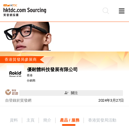
香港貿發局參展商
優耐體科技發展有限公司
香港
分銷商
關注
自
登錄於貿發網
2024年3月27日
資料
主頁
簡介
產品 / 服務
香港貿發局活動