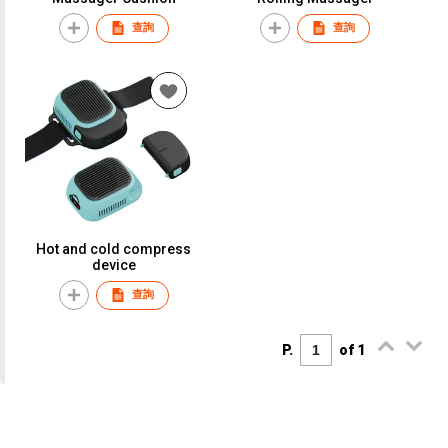
查詢
查詢
Hot and cold compress
device
查詢
P.
of 1