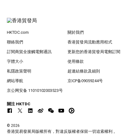
HKTDC.com
關於我們
聯絡我們
香港貿發局流動應用程式
訂閱商貿全接觸電郵通訊
更新您的香港貿發局電郵訂閱
字體大小
使用條款
私隱政策聲明
超連結條款及細則
網站導航
京ICP备09059244号
京公网安备 11010102003523号
關注 HKTDC
© 2026
香港貿易發展局版權所有，對違反版權者保留一切追索權利 。