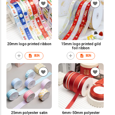
20mm logo printed ribbon
15mm logo printed gild
foil ribbon
查詢
查詢
25mm polyester satin
6mm-50mm polyester