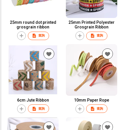
25mm round dot printed
25mm Printed Polyester
grosgrain ribbon
Grosgrain Ribbon
查詢
查詢
6cm Jute Ribbon
10mm Paper Rope
查詢
查詢