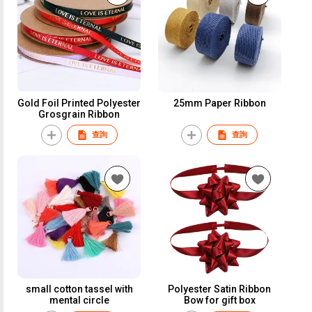
Gold Foil Printed Polyester
25mm Paper Ribbon
Grosgrain Ribbon
查詢
查詢
small cotton tassel with
Polyester Satin Ribbon
mental circle
Bow for gift box