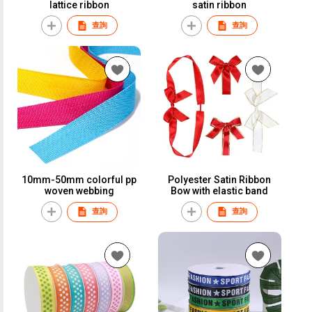
lattice ribbon
satin ribbon
查詢
查詢
10mm-50mm colorful pp
Polyester Satin Ribbon
woven webbing
Bow with elastic band
查詢
查詢