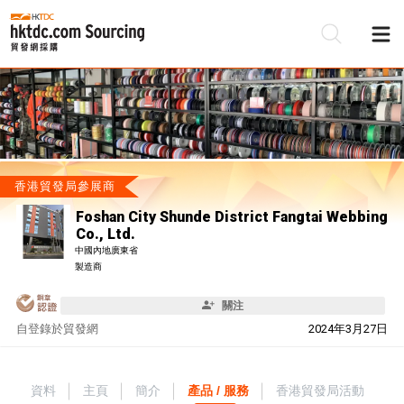
香港貿發局參展商
Foshan City Shunde District Fangtai Webbing
Co., Ltd.
中國內地廣東省
製造商
關注
自
登錄於貿發網
2024年3月27日
資料
主頁
簡介
產品 / 服務
香港貿發局活動