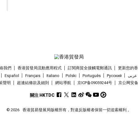
絡我們
香港貿發局流動應用程式
訂閱商貿全接觸電郵通訊
更新您的
Español
Français
Italiano
Polski
Português
Pусский
عربى
策聲明
超連結條款及細則
網站導航
京ICP备09059244号
京公网安备 1
關注 HKTDC
© 2026
香港貿易發展局版權所有，對違反版權者保留一切追索權利 。