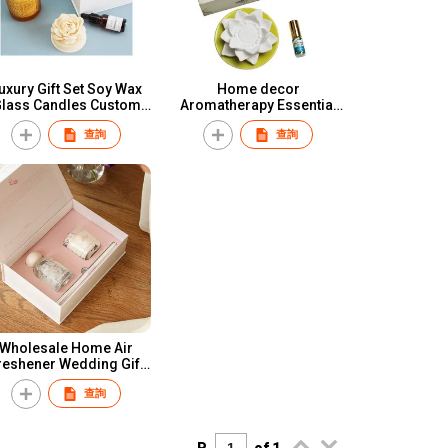
uxury Gift Set Soy Wax
Home decor
lass Candles Custom
Aromatherapy Essential
ypsum Flower Diffuser
Oil Handmade Flower
查詢
查詢
tone with Essential Oil
Ceramic Stone Diffuser
Ceramic Aroma Diffuser
Wholesale Home Air
reshener Wedding Gift
Luxury Design Custom
查詢
ckaging Aroma Nature
Glass Bottle Reed
Diffuser