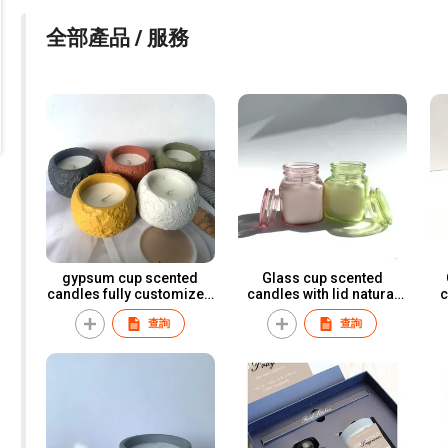
全部產品 / 服務
gypsum cup scented
Glass cup scented
candles fully customized
candles with lid natural
c
service
soy wax customized
查詢
查詢
scent