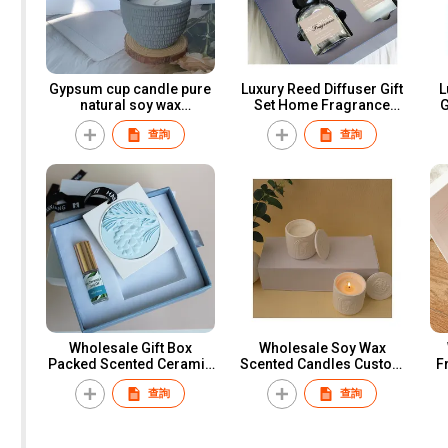
Gypsum cup candle pure
Luxury Reed Diffuser Gift
L
natural soy wax
Set Home Fragrance
G
aromatherapy candle can
Scented Candle and Reed
G
查詢
查詢
be customized.
Diffuser Gift Set
S
Wholesale Gift Box
Wholesale Soy Wax
Packed Scented Ceramic
Scented Candles Custom
F
Aromatherapy Home
Gypsum Jar Candles
查詢
查詢
Fragrance Decoration
Scented
Pa
Plaster Hanging Essential
Oil Diffuser