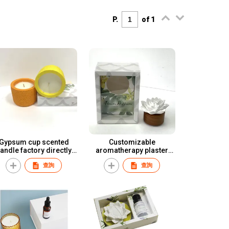
P.
of 1
Gypsum cup scented
Customizable
andle factory directly
aromatherapy plaster
ODM service
diffuser flower scent
查詢
查詢
Customizable flower
shape Customizable
packaging box
Customizable