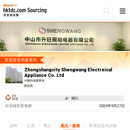
香港貿發局參展商
Zhongshangcity Shengwang Electreical
Appliance Co. Ltd
中國內地廣東省
製造商
關注
自
登錄於貿發網
2023年9月27日
資料
主頁
簡介
產品 / 服務
香港貿發局活動