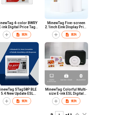
inewTag 4-color BWRY
MinewTag Five-screen
E-ink Digital Price Tag
2.1inch Eink Display Price
ESL 2.1inch Electronic
Tag ESL Electronic Shelf
查詢
查詢
Shelf Label
Label for Smart Retail
inewTag STag58P BLE
MinewTag Colorful Multi-
5.4 New Update ESL
size E-ink ESL Digital
Bluetooth 5.8inch Eink
Price Tag Electronic Shelf
查詢
查詢
paper Electronic Shelf
Labels Demo Kit
Label Hardware E-ink
Label