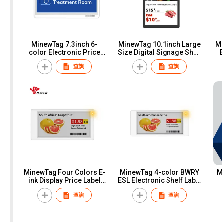
MinewTag 7.3inch 6-
MinewTag 10.1inch Large
M
color Electronic Price
Size Digital Signage Shelf
Sign Eink Electronic Door
Display Advertising Price
查詢
查詢
Plate Nameplate
Tag Full Color Shelf
Stretched LCD Screen
Sign
MinewTag Four Colors E-
MinewTag 4-color BWRY
M
ink Display Price Label
ESL Electronic Shelf Label
3.5inch ESL Electronic
2.9inch Epaper Digital
查詢
查詢
Shelf Label
Price Tag
E