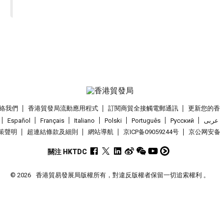
絡我們
香港貿發局流動應用程式
訂閱商貿全接觸電郵通訊
更新您的
Español
Français
Italiano
Polski
Português
Pусский
عربى
策聲明
超連結條款及細則
網站導航
京ICP备09059244号
京公网安备 1
關注 HKTDC
© 2026
香港貿易發展局版權所有，對違反版權者保留一切追索權利 。