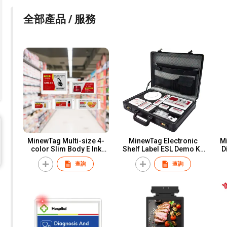
全部產品 / 服務
MinewTag Multi-size 4-
MinewTag Electronic
Mi
color Slim Body E Ink
Shelf Label ESL Demo Kit
D
Electronic Shelf Label
With Gateway for Testing
La
查詢
查詢