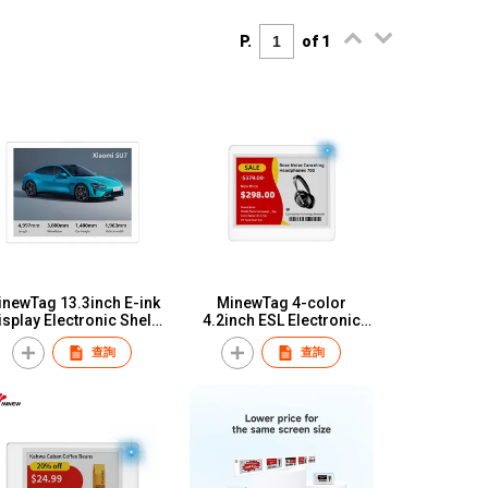
P.
of 1
newTag 13.3inch E-ink
MinewTag 4-color
isplay Electronic Shelf
4.2inch ESL Electronic
bel Electronic Signage
Shelf Label Eink Digital
查詢
查詢
Price Tag