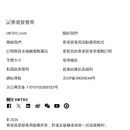
HKTDC.com
關於我們
聯絡我們
香港貿發局流動應用程式
訂閱商貿全接觸電郵通訊
更新您的香港貿發局電郵訂閱
字體大小
使用條款
私隱政策聲明
超連結條款及細則
網站導航
京ICP备09059244号
京公网安备 11010102003523号
關注 HKTDC
© 2026
香港貿易發展局版權所有，對違反版權者保留一切追索權利 。