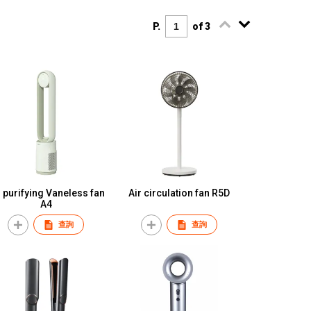
P.
of 3
r purifying Vaneless fan
Air circulation fan R5D
A4
查詢
查詢