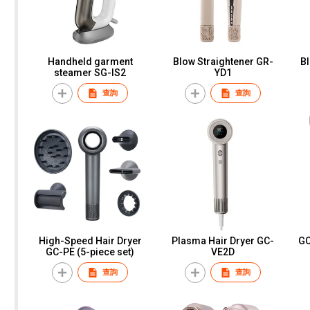
Handheld garment
Blow Straightener GR-
Bl
steamer SG-IS2
YD1
查詢
查詢
High-Speed Hair Dryer
Plasma Hair Dryer GC-
GC
GC-PE (5-piece set)
VE2D
查詢
查詢