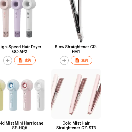
gh-Speed Hair Dryer
Blow Straightener GR-
GC-AP2
FM1
查詢
查詢
ld Mist Mini Hurricane
Cold Mist Hair
SF-HQ6
Straightener GZ-ST3