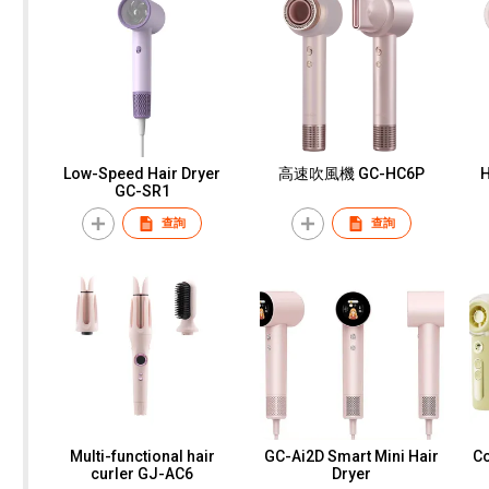
Low-Speed Hair Dryer
高速吹風機 GC-HC6P
Hi
GC-SR1
查詢
查詢
Multi-functional hair
GC-Ai2D Smart Mini Hair
Co
curler GJ-AC6
Dryer