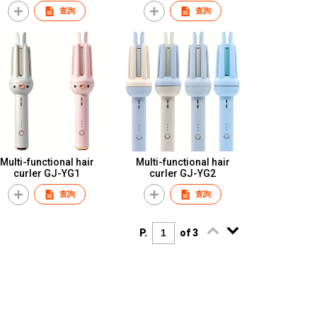
查詢
查詢
Multi-functional hair
Multi-functional hair
curler GJ-YG1
curler GJ-YG2
查詢
查詢
P.
of 3