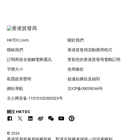
HKTDC.com
關於我們
聯絡我們
香港貿發局流動應用程式
訂閱商貿全接觸電郵通訊
更新您的香港貿發局電郵訂閱
字體大小
使用條款
私隱政策聲明
超連結條款及細則
網站導航
京ICP备09059244号
京公网安备 11010102003523号
關注 HKTDC
© 2026
香港貿易發展局版權所有，對違反版權者保留一切追索權利 。