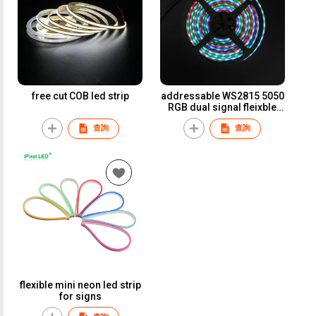
free cut COB led strip
addressable WS2815 5050
RGB dual signal fleixble
led strip 60LEDs/m DC12V
查詢
查詢
flexible mini neon led strip
for signs