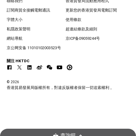
聯絡我們
香港貿發局流動應用程式
訂閱商貿全接觸電郵通訊
更新您的香港貿發局電郵訂閱
字體大小
使用條款
私隱政策聲明
超連結條款及細則
網站導航
京ICP备09059244号
京公网安备 11010102003523号
關注 HKTDC
© 2026
香港貿易發展局版權所有，對違反版權者保留一切追索權利 。
查詢籃