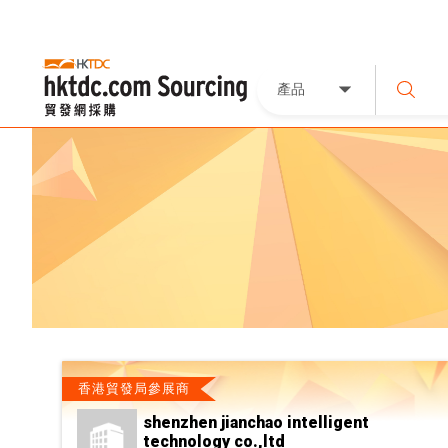
產品
香港貿發局參展商
shenzhen jianchao intelligent
technology co.,ltd