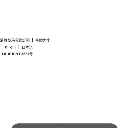
香港貿發局電郵訂閱
字體大小
한국어
日本語
1010102003523号