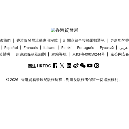
絡我們
香港貿發局流動應用程式
訂閱商貿全接觸電郵通訊
更新您的
Español
Français
Italiano
Polski
Português
Pусский
عربى
策聲明
超連結條款及細則
網站導航
京ICP备09059244号
京公网安备 1
關注 HKTDC
© 2026
香港貿易發展局版權所有，對違反版權者保留一切追索權利 。