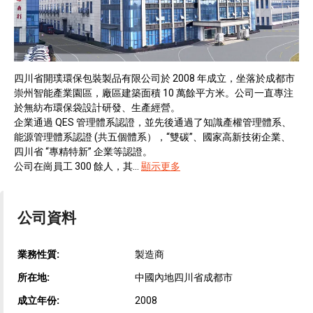
四川省開璞環保包裝製品有限公司於 2008 年成立，坐落於成都市
崇州智能產業園區，廠區建築面積 10 萬餘平方米。公司一直專注
於無紡布環保袋設計研發、生產經營。
企業通過 QES 管理體系認證，並先後通過了知識產權管理體系、
能源管理體系認證 (共五個體系），“雙碳”、國家高新技術企業、
四川省 “專精特新” 企業等認證。
公司在崗員工 300 餘人，其...
顯示更多
公司資料
業務性質:
製造商
所在地:
中國內地四川省成都市
成立年份:
2008