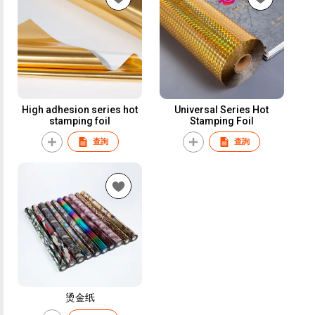
High adhesion series hot
Universal Series Hot
stamping foil
Stamping Foil
查詢
查詢
烫金纸