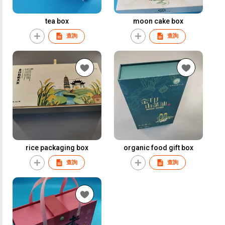
tea box
moon cake box
查詢
查詢
rice packaging box
organic food gift box
查詢
查詢