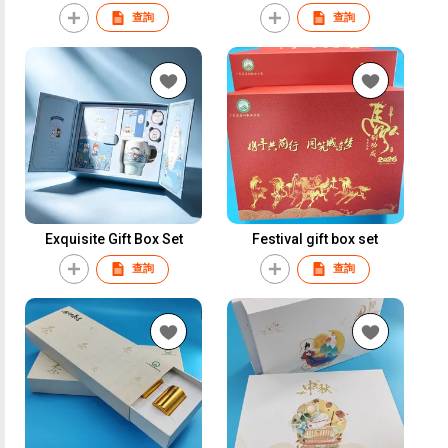
查詢
查詢
Exquisite Gift Box Set
Festival gift box set
查詢
查詢