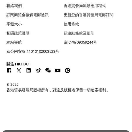
聯絡我們
香港貿發局流動應用程式
訂閱商貿全接觸電郵通訊
更新您的香港貿發局電郵訂閱
字體大小
使用條款
私隱政策聲明
超連結條款及細則
網站導航
京ICP备09059244号
京公网安备 11010102003523号
關注 HKTDC
© 2026
香港貿易發展局版權所有，對違反版權者保留一切追索權利 。