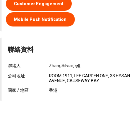
Customer Engagement
Mobile Push Notification
聯絡資料
聯絡人:
ZhangSilvia小姐
公司地址:
ROOM 1911, LEE GARDEN ONE, 33 HYSAN
AVENUE, CAUSEWAY BAY
國家 / 地區:
香港