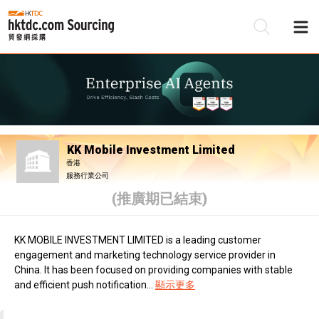
KK Mobile Investment Limited
香港
服務行業公司
(推廣期已結束)
KK MOBILE INVESTMENT LIMITED is a leading customer
engagement and marketing technology service provider in
China. It has been focused on providing companies with stable
and efficient push notification...
顯示更多