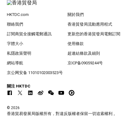
HKTDC.com
關於我們
聯絡我們
香港貿發局流動應用程式
訂閱商貿全接觸電郵通訊
更新您的香港貿發局電郵訂閱
字體大小
使用條款
私隱政策聲明
超連結條款及細則
網站導航
京ICP备09059244号
京公网安备 11010102003523号
關注 HKTDC
© 2026
香港貿易發展局版權所有，對違反版權者保留一切追索權利 。