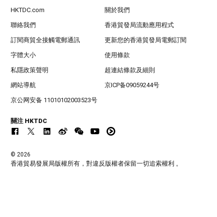
HKTDC.com
關於我們
聯絡我們
香港貿發局流動應用程式
訂閱商貿全接觸電郵通訊
更新您的香港貿發局電郵訂閱
字體大小
使用條款
私隱政策聲明
超連結條款及細則
網站導航
京ICP备09059244号
京公网安备 11010102003523号
關注 HKTDC
© 2026
香港貿易發展局版權所有，對違反版權者保留一切追索權利 。