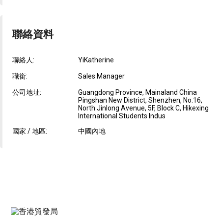
聯絡資料
聯絡人:
YiKatherine
職銜:
Sales Manager
公司地址:
Guangdong Province, Mainaland China
Pingshan New District, Shenzhen, No.16,
North Jinlong Avenue, 5F, Block C, Hikexing
International Students Indus
國家 / 地區:
中國內地