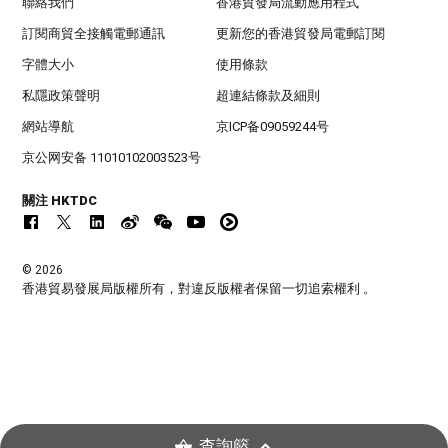
聯絡我們
香港貿發局流動應用程式
訂閱商貿全接觸電郵通訊
更新您的香港貿發局電郵訂閱
字體大小
使用條款
私隱政策聲明
超連結條款及細則
網站導航
京ICP备09059244号
京公网安备 11010102003523号
關注 HKTDC
© 2026
香港貿易發展局版權所有，對違反版權者保留一切追索權利 。
查詢籃