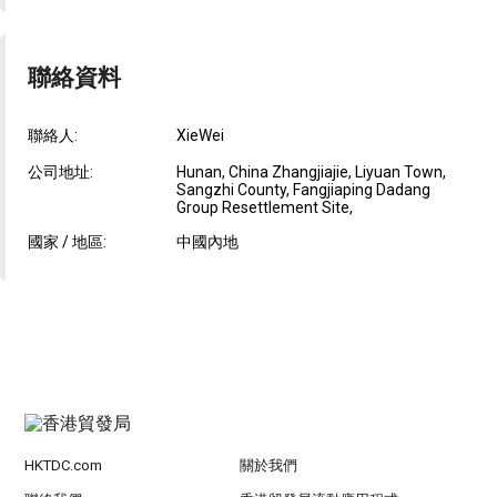
聯絡資料
聯絡人:
XieWei
公司地址:
Hunan, China Zhangjiajie, Liyuan Town,
Sangzhi County, Fangjiaping Dadang
Group Resettlement Site,
國家 / 地區:
中國內地
HKTDC.com
關於我們