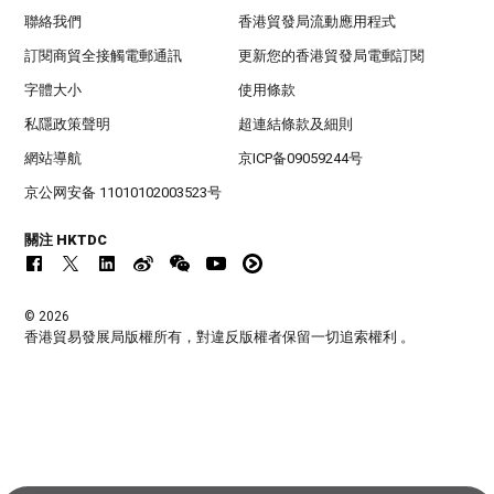
聯絡我們
香港貿發局流動應用程式
訂閱商貿全接觸電郵通訊
更新您的香港貿發局電郵訂閱
字體大小
使用條款
私隱政策聲明
超連結條款及細則
網站導航
京ICP备09059244号
京公网安备 11010102003523号
關注 HKTDC
© 2026
香港貿易發展局版權所有，對違反版權者保留一切追索權利 。