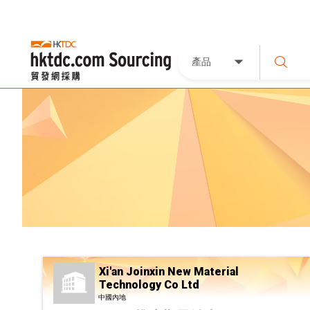
產品
Xi'an Joinxin New Material
Technology Co Ltd
中國內地