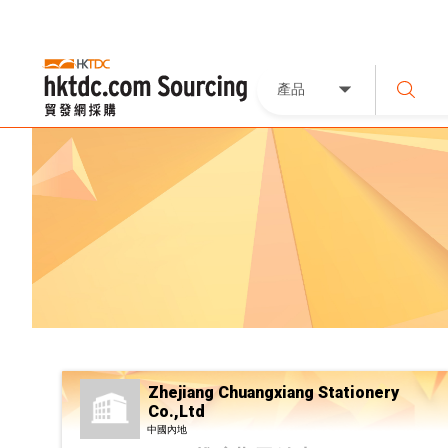
產品
Zhejiang Chuangxiang Stationery
Co.,Ltd
中國內地