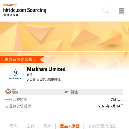
香港貿發局參展商
Markham Limited
香港
入口商, 出口商, 採購辦事處
關注
平均回覆時間
7日以上
自
登錄於貿發網
2025年7月14日
資料
主頁
簡介
產品 / 服務
香港貿發局活動