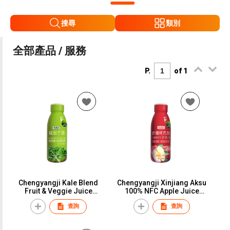
搜尋
類別
全部產品 / 服務
P.
of 1
Chengyangji Kale Blend
Chengyangji Xinjiang Aksu
Fruit & Veggie Juice
100% NFC Apple Juice
280ml*12
280ml
查詢
查詢