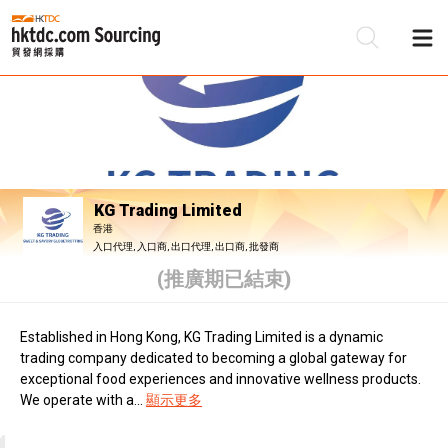
KG Trading Limited
香港
入口代理, 入口商, 出口代理, 出口商, 批發商
(推廣期已結束)
Established in Hong Kong, KG Trading Limited is a dynamic
trading company dedicated to becoming a global gateway for
exceptional food experiences and innovative wellness products.
We operate with a...
顯示更多