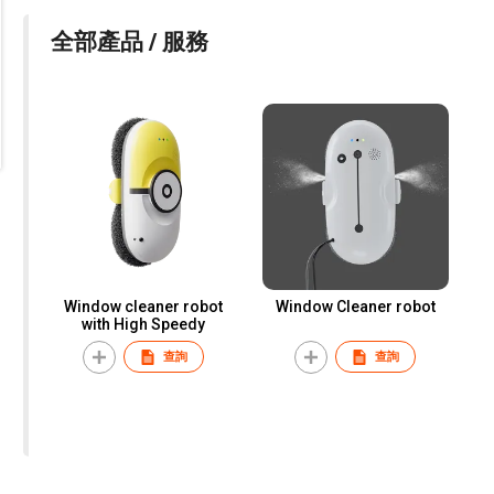
全部產品 / 服務
Window cleaner robot
Window Cleaner robot
with High Speedy
查詢
查詢