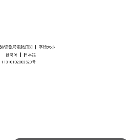
香港貿發局電郵訂閱
字體大小
한국어
日本語
1010102003523号