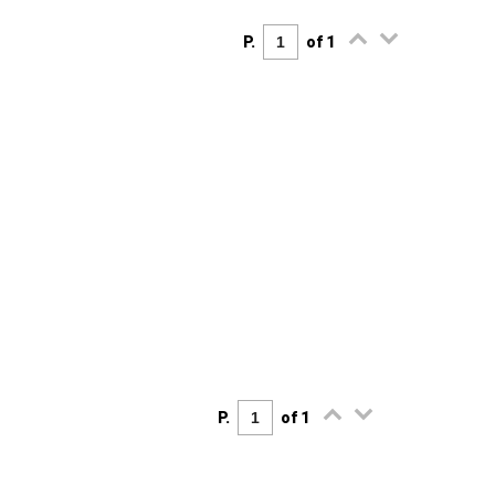
P.
of 1
P.
of 1