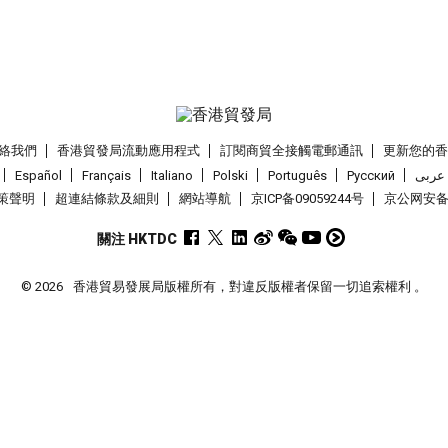
絡我們
香港貿發局流動應用程式
訂閱商貿全接觸電郵通訊
更新您的
Español
Français
Italiano
Polski
Português
Pусский
عربى
策聲明
超連結條款及細則
網站導航
京ICP备09059244号
京公网安备 1
關注 HKTDC
© 2026
香港貿易發展局版權所有，對違反版權者保留一切追索權利 。