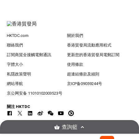
HKTDC.com
關於我們
聯絡我們
香港貿發局流動應用程式
訂閱商貿全接觸電郵通訊
更新您的香港貿發局電郵訂閱
字體大小
使用條款
私隱政策聲明
超連結條款及細則
網站導航
京ICP备09059244号
京公网安备 11010102003523号
關注 HKTDC
查詢籃
© 2026
香港貿易發展局版權所有，對違反版權者保留一切追索權利 。