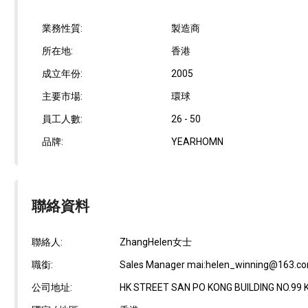
業務性質:
製造商
所在地:
香港
成立年份:
2005
主要市場:
環球
員工人數:
26 - 50
品牌:
YEARHOMN
聯絡資料
聯絡人:
ZhangHelen女士
職銜:
Sales Manager mai:helen_winning@163.c
公司地址:
HK STREET SAN PO KONG BUILDING NO.99 K