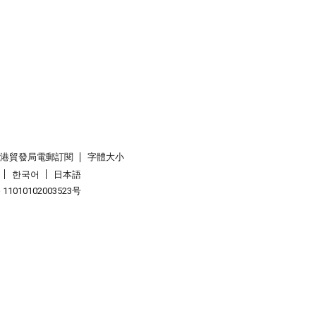
香港貿發局電郵訂閱
字體大小
한국어
日本語
1010102003523号