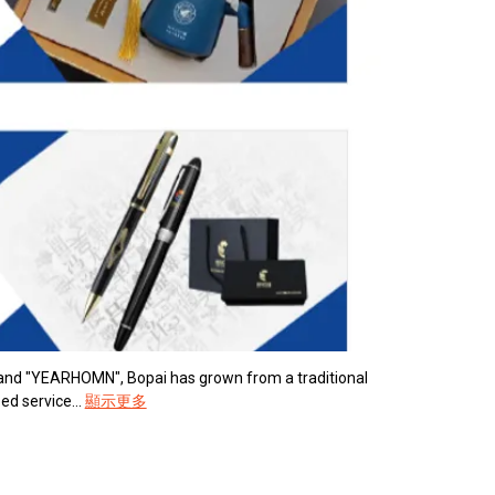
rand "YEARHOMN", Bopai has grown from a traditional
d service...
顯示更多