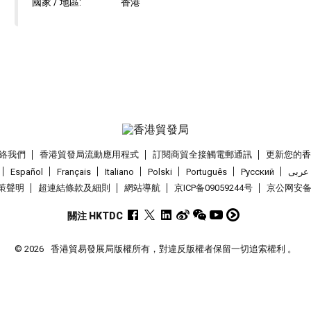
國家 / 地區:
香港
絡我們
香港貿發局流動應用程式
訂閱商貿全接觸電郵通訊
更新您的
Español
Français
Italiano
Polski
Português
Pусский
عربى
策聲明
超連結條款及細則
網站導航
京ICP备09059244号
京公网安备 1
關注 HKTDC
© 2026
香港貿易發展局版權所有，對違反版權者保留一切追索權利 。