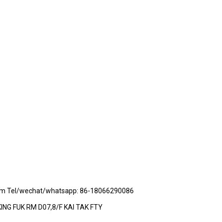
om Tel/wechat/whatsapp: 86-18066290086
ING FUK RM D07,8/F KAI TAK FTY