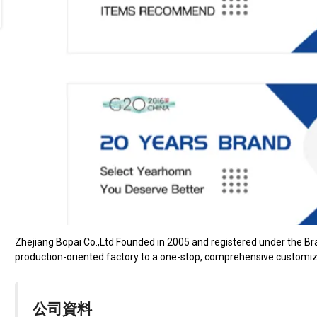
Zhejiang Bopai Co.,Ltd Founded in 2005 and registered under the B
production-oriented factory to a one-stop, comprehensive customize
公司資料