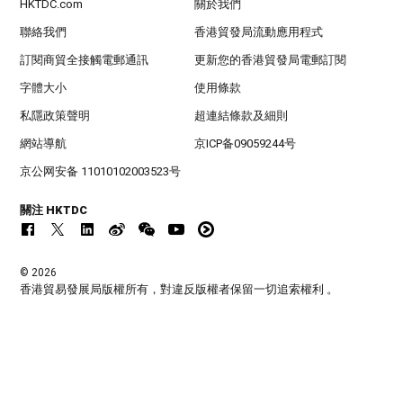
HKTDC.com
關於我們
聯絡我們
香港貿發局流動應用程式
訂閱商貿全接觸電郵通訊
更新您的香港貿發局電郵訂閱
字體大小
使用條款
私隱政策聲明
超連結條款及細則
網站導航
京ICP备09059244号
京公网安备 11010102003523号
關注 HKTDC
© 2026
香港貿易發展局版權所有，對違反版權者保留一切追索權利 。